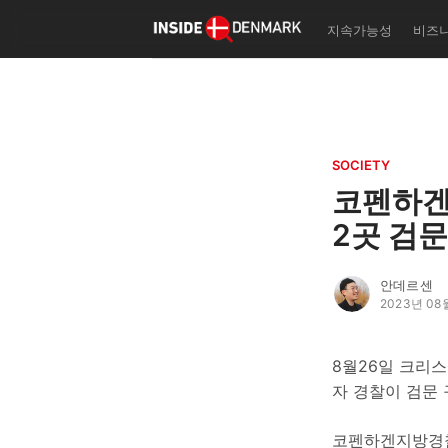
덴마크 전문 미디어 INSIDE
DENMARK 대표 에디터/편
지속가능성
비즈
자
한국형 덴마크 인생학교 '자
실리테이터
기초 덴마크어 교재 '탄야 
어 첫 걸음 떼기' 출판 사업
덴마크 북클럽/폴케호이스콜
SOCIETY
나 등 덴마크 커뮤니티 이벤
코펜하겐
획/운영
2곳 검문
작성자의 글
더보기
안데르센
2023년 08
8월26일 크리
자 경찰이 검문 구역
코펜하겐지방경찰청(