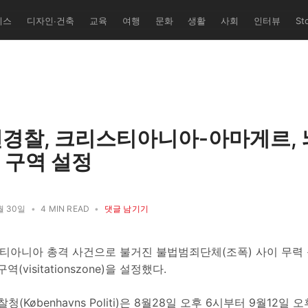
집장/설립
니스
디자인∙건축
교육
여행
문화
생활
사회
인터뷰
St
유학교' 퍼
쌤과 덴마크
 총괄/번역
레 세미
트 다수 기
경찰, 크리스티아니아-아마게르,
 구역 설정
월 30일
•
4 MIN READ
•
댓글 남기기
스티아니아 총격 사건으로 불거진 불법범죄단체(조폭) 사이 무력
(visitationszone)을 설정했다.
Københavns Politi)은 8월28일 오후 6시부터 9월12일 