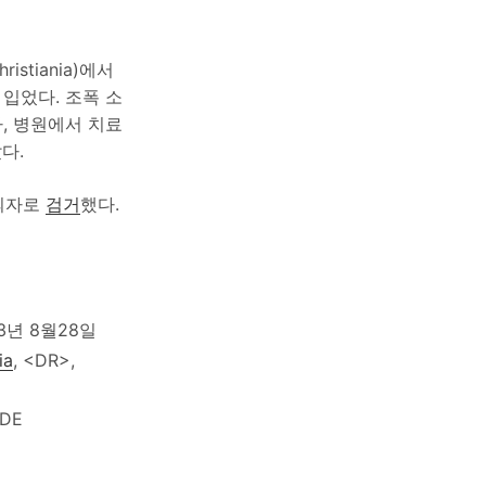
tiania)에서
 입었다. 조폭 소
나, 병원에서 치료
다.
용의자로
검거
했다.
2023년 8월28일
ia
, <DR>,
IDE