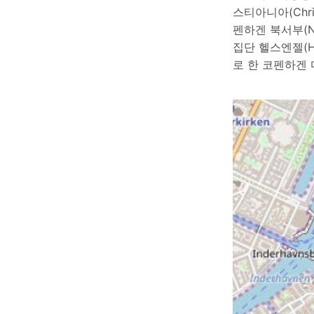
스티아니아(Chri
펜하겐 북서부(N
집단 헬스엔젤(He
로 한 코펜하겐