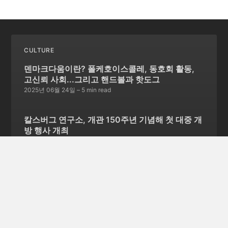
CULTURE
덴마크다움이란? 폴케호이스콜레, 동호회 활동,
고신뢰 사회...그리고 핸드볼과 핫도그
2025년 06월 24일
– 5 min read
칼스버그 연구소, 개관 150주년 기념해 첫 대중 개
방 행사 개최
2025년 04월 03일
– 6 min read
"완벽한 계승자가 될 수는 없지만, 나로서 최선을
다하겠다" 18세 덴마크 왕자 크리스티안의 성숙한
연설 화제
2023년 10월 24일
– 11 min read