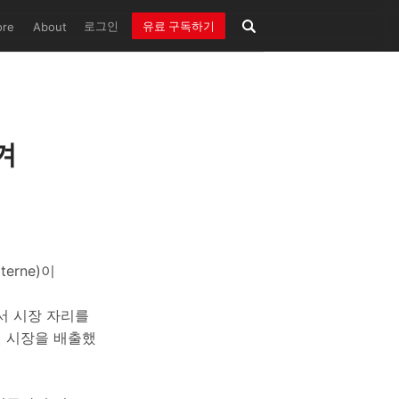
로그인
유료 구독하기
ore
About
겨
erne)이
서 시장 자리를
겐 시장을 배출했