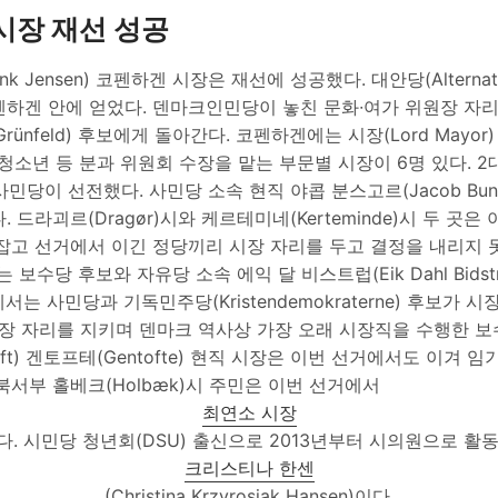
시장 재선 성공
nk Jensen) 코펜하겐 시장은 재선에 성공했다. 대안당(Alternat
펜하겐 안에 얻었다. 덴마크인민당이 놓친 문화∙여가 위원장 자
Grünfeld) 후보에게 돌아간다. 코펜하겐에는 시장(Lord Mayor)
∙청소년 등 분과 위원회 수장을 맡는 부문별 시장이 6명 있다. 2
 사민당이 선전했다. 사민당 소속 현직 야콥 분스고르(Jacob Bund
 드라괴르(Dragør)시와 케르테미네(Kerteminde)시 두 곳은
손잡고 선거에서 이긴 정당끼리 시장 자리를 두고 결정을 내리지 
수당 후보와 자유당 소속 에익 달 비스트럽(Eik Dahl Bidstr
서는 사민당과 기독민주당(Kristendemokraterne) 후보가 
시장 자리를 지키며 덴마크 역사상 가장 오래 시장직을 수행한 보
oft) 겐토프테(Gentofte) 현직 시장은 이번 선거에서도 이겨 임
북서부 홀베크(Holbæk)시 주민은 이번 선거에서
최연소 시장
다. 시민당 청년회(DSU) 출신으로 2013년부터 시의원으로 활동
크리스티나 한센
(Christina Krzyrosiak Hansen)이다.