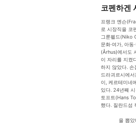
코펜하겐 
프랭크 옌슨(Fra
로 시장직을 코
그룬펠드(Niko 
문화∙여가, 아동
(Århus)에서도
이 자리를 지켰다.
하지 않았다. 
드라괴르시에서는 보
이, 케르테미네에
있다. 24년째 
토프트(Hans T
했다. 질란드섬 
을 뽑았