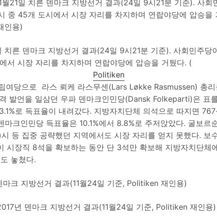
1일 치른 덴마크 지방선거 결과(24일 9시21분 기준). 사회민주당
시에서 시장 자리를 차지하며 연랍야당에 압승을 거뒀다. (
Politiken
여당으로 라스 뢰케 라스무센(Lars Løkke Rasmussen) 총
 과격 발언을 일삼던 우파 덴마크인민당(Dansk Folkeparti)은 
 23.1%로 득표율이 내려갔다. 지방자치단체 의석으로 따지면 76
덴마크인민당 득표율은 10.1%에서 8.8%로 주저앉았다. 굴보르
sund)시 등 집중 공략했던 지역에서도 시장 자리를 얻지 못했다. 보
tive)이 시장직 8석을 확보하는 동안 단 3석만 확보해 지방자치단체
도 놓쳤다.
2017년 덴마크 지방선거 결과(11월24일 기준, Politiken 재인용