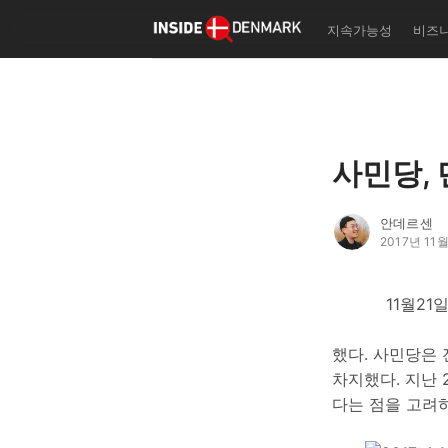
한국형 덴마크 인생학교 '자
지속가능성
비즈
실리테이터
기초 덴마크어 교재 '탄야 
어 첫 걸음 떼기' 출판 사업
덴마크 북클럽/폴케호이스콜
나 등 덴마크 커뮤니티 이벤
획/운영
사민당,
작성자의 글
더보기
안데르센
2017년 11
11월21
했다. 사민당은 
차지했다. 지난 
다는 점을 고려하