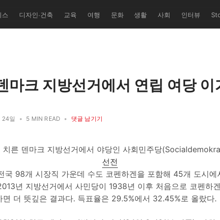
유학교' 퍼
니스
디자인∙건축
교육
여행
문화
생활
사회
인터뷰
St
쌤과 덴마크
 총괄/번역
레 세미
트 다수 기
 덴마크 지방선거에서 연립 여당 이
월 24일
•
5 MIN READ
•
댓글 남기기
일 치른 덴마크 지방선거에서 야당인 사회민주당(Socialdemokrat
선전
전국 98개 시장직 가운데 수도 코펜하겐을 포함해 45개 도시에
2013년 지방선거에서 사민당이 1938년 이후 처음으로 코펜하
면 더 뜻깊은 결과다. 득표율은 29.5%에서 32.45%로 올랐다.