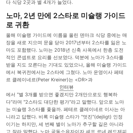
다 식당 2곳과 별 4개가 늘었다.
노마, 2년 만에 2스타로 미슐랭 가이드
로 귀환
올해 미슐랭 가이드에 이름을 올린 덴마크 식당 중에는 매
장을 새로 지으며 문을 닫아 2017년부터 2스타를 잃은 노
마도 포함됐다. 노마는 2018년 신축 사옥에서 한층 도전
적인 콘셉트로 요리를 선보였다. 덕분에 노마가 3스타를
받을 지도 모른다는 기대도 있었으나, 올해 미슐랭 가이드
에서 복귀전에서는 2스타에 그쳤다. 노마 운영이사 페테
르 클레이네르(Peter Kreiner)는 <DR>과
인터뷰
에서 "별 3개를 받으면 좋겠지만 2개만으로도 행복하
다"라며 "2스타도 대단한 평가"라고 말했다. 앞으로 노마
는 미슐랭 3스타를 좇을까. 페테르 클레이네르 이사는 아
니라고 답했다. 비록 미슐랭 스타가 "멋진"(dejligt) 인정
이기는 하지만, 세 번째 별이 노마가 추구할 길은 아니라
고 잘라 말했다. 노마 공동소유자이자 셰프 르네 레드제피