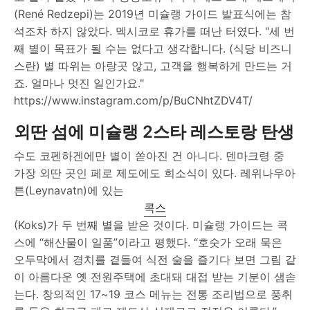
(René Redzepi)는 2019년 미슐랭 가이드 발표식에는 참
석조차 하지 않았다. 멕시코로 휴가를 떠난 터였다. "세 번
째 별이 목표가 될 수는 없다고 생각합니다. (식당 비즈니
스란) 별 따위는 아랑곳 않고, 고객을 행복하게 만드는 거
죠. 얼마나 멋진 일인가요."
https://www.instagram.com/p/BuCNhtZDV4T/
외딴 섬에 미슐랭 2스타 레스토랑 탄생
수도 코펜하겐에만 별이 쏟아진 건 아니다. 덴마크령 중
가장 외딴 곳인 페로 제도에도 희소식이 있다. 레위나우아
튼(Leynavatn)에 있는
콕스
(Koks)가 두 번째 별을 받은 것이다. 미슐랭 가이드는 콕
스에 “해산물이 일품”이라고 평했다. “호숫가 오래 묵은
오두막에서 경치를 곁들여 식전 술을 즐기다 보면 그림 같
이 아름다운 옛 전원주택에 초대돼 대접 받는 기분이 샘솓
는다. 창의적인 17~19 코스 메뉴는 전통 조리법으로 풍취