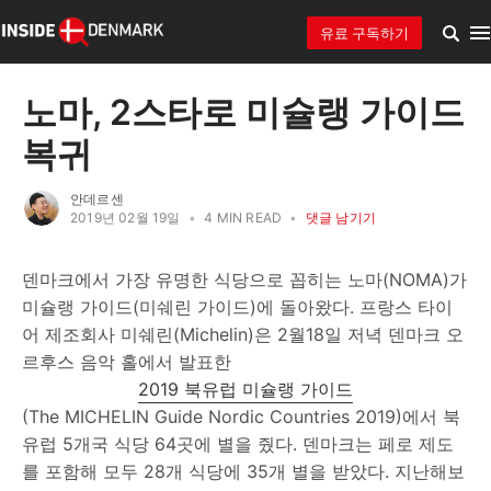
유료 구독하기
노마, 2스타로 미슐랭 가이드
복귀
안데르센
2019년 02월 19일
•
4 MIN READ
•
댓글 남기기
덴마크에서 가장 유명한 식당으로 꼽히는 노마(NOMA)가
미슐랭 가이드(미쉐린 가이드)에 돌아왔다. 프랑스 타이
어 제조회사 미쉐린(Michelin)은 2월18일 저녁 덴마크 오
르후스 음악 홀에서 발표한
2019 북유럽 미슐랭 가이드
(The MICHELIN Guide Nordic Countries 2019)에서 북
유럽 5개국 식당 64곳에 별을 줬다. 덴마크는 페로 제도
를 포함해 모두 28개 식당에 35개 별을 받았다. 지난해보