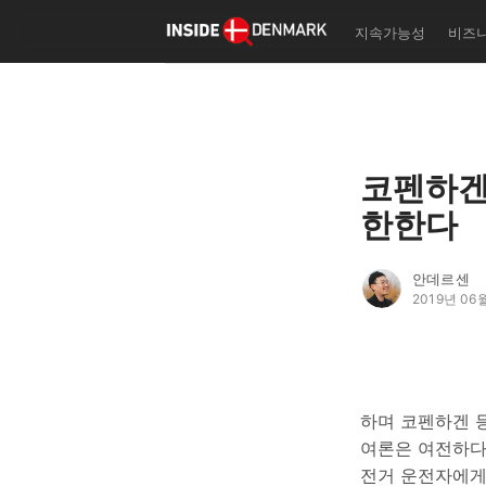
자
지속가능성
비즈
한국형 덴마크 인생학교 '자
실리테이터
기초 덴마크어 교재 '탄야 
어 첫 걸음 떼기' 출판 사업
덴마크 북클럽/폴케호이스콜
나 등 덴마크 커뮤니티 이벤
코펜하겐
획/운영
한한다
작성자의 글
더보기
안데르센
2019년 06
하며 코펜하겐 
여론은 여전하다.
전거 운전자에게