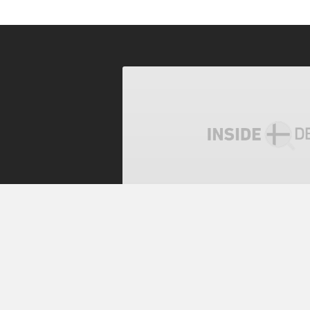
전체 공개
[2019총선] 덴마크 차
이끄는 진보 연립정부
덴마크 유권자가 뜻을 밝혔다. 이변은
덴마크 국민은 보수 연립정부를 4년 