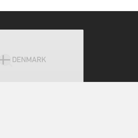
0년부터 축제에 일회용 컵
름이면 하루가 멀다하고 축제로 들썩인
증을 해소해 준 맥주 컵이 도로에 굴러