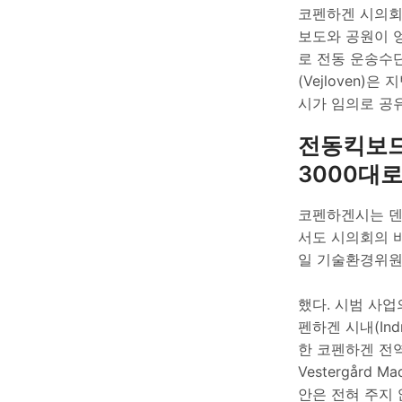
코펜하겐 시의회(B
보도와 공원이 
로 전동 운송수
(Vejloven
시가 임의로 공
전동킥보드·
3000대로
코펜하겐시는 덴마크
서도 시의회의 
일 기술환경위원회(T
했다. 시범 사업
펜하겐 시내(In
한 코펜하겐 전역
Vestergår
안은 전혀 주지