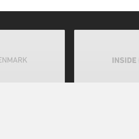
전체 공개
기 정부는 사회민주당
코펜하겐시, 202
사용 금지한다
 없었다. 여론조사 결과대로
덴마크 수도 코펜하겐은 여
만에 물리고 진보 정부의 재집
다. 그럴 때마다 시원하게 갈