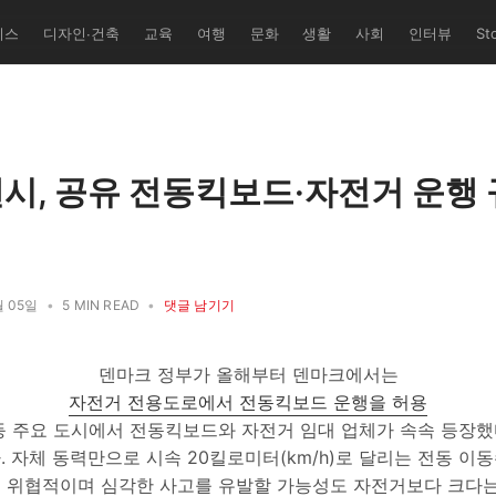
니스
디자인∙건축
교육
여행
문화
생활
사회
인터뷰
St
유학교' 퍼
쌤과 덴마크
 총괄/번역
레 세미
트 다수 기
시, 공유 전동킥보드·자전거 운행 
월 05일
•
5 MIN READ
•
댓글 남기기
덴마크 정부가 올해부터 덴마크에서는
자전거 전용도로에서 전동킥보드 운행을 허용
등 주요 도시에서 전동킥보드와 자전거 임대 업체가 속속 등장했
 자체 동력만으로 시속 20킬로미터(km/h)로 달리는 전동 이
 위협적이며 심각한 사고를 유발할 가능성도 자전거보다 크다는