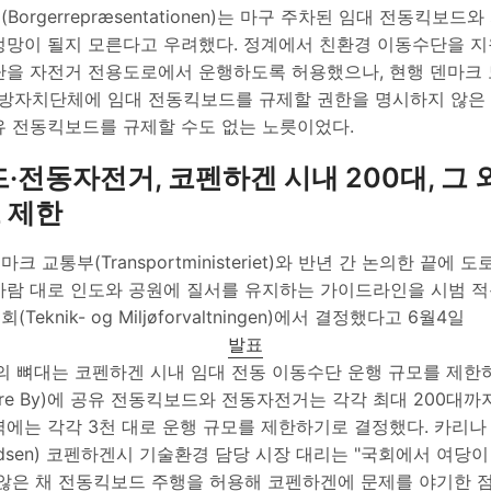
orgerrepræsentationen)는 마구 주차된 임대 전동킥보드
엉망이 될지 모른다고 우려했다. 정계에서 친환경 이동수단을 
단을 자전거 전용도로에서 운행하도록 허용했으나, 현행 덴마크
)은 지방자치단체에 임대 전동킥보드를 규제할 권한을 명시하지 않
유 전동킥보드를 규제할 수도 없는 노릇이었다.
전동자전거, 코펜하겐 시내 200대, 그 
 제한
 교통부(Transportministeriet)와 반년 간 논의한 끝에
바람 대로 인도와 공원에 질서를 유지하는 가이드라인을 시범 적
eknik- og Miljøforvaltningen)에서 결정했다고 6월4일
발표
의 뼈대는 코펜하겐 시내 임대 전동 이동수단 운행 규모를 제한하
dre By)에 공유 전동킥보드와 전동자전거는 각각 최대 200대까
에는 각각 3천 대로 운행 규모를 제한하기로 결정했다. 카리나 마
d Madsen) 코펜하겐시 기술환경 담당 시장 대리는 "국회에서 여당
 않은 채 전동킥보드 주행을 허용해 코펜하겐에 문제를 야기한 