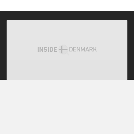
전체 공개
[덴마크어 배우기] 11강 침실과 방
편집자 주: 국내 최초 덴마크어 인터넷 강의입니다. 한
국어 교재를 집필 중인 덴마크인 탄야 닐슨 선생님과 장
혜로 학생이 함께 덴마크어를 공부합니다. 4분만에 덴
마크어와 덴마크 문화를 배워보세요. 열 번째 덴마크어