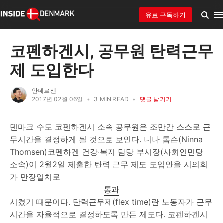
유료 구독하기
코펜하겐시, 공무원 탄력근무
제 도입한다
안데르센
2017년 02월 06일
•
3 MIN READ
•
댓글 남기기
덴마크 수도 코펜하겐시 소속 공무원은 조만간 스스로 근
무시간을 결정하게 될 것으로 보인다. 니나 톰슨(Ninna
Thomsen)코펜하겐 건강∙복지 담당 부시장(사회인민당
소속)이 2월2일 제출한 탄력 근무 제도 도입안을 시의회
가 만장일치로
통과
시켰기 때문이다. 탄력근무제(flex time)란 노동자가 근무
시간을 자율적으로 결정하도록 만든 제도다. 코펜하겐시