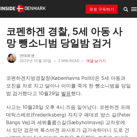
유료 구독하기
코펜하겐 경찰, 5세 아동 사
망 뺑소니범 당일밤 검거
안데르센
2020년 10월 30일
•
2 MIN READ
•
댓글 남기기
코펜하겐지방경찰청(Københavns Politi)은 5세 아동과
모친을 차로 치고 달아나 아이를 죽게 한 뺑소니범을 당일
밤 검거했다고 10월29일
발표
했다.
사고는 10월28일 오후 4시 즈음 일어났다. 코펜하겐 프레
데릭스베르(Frederiksberg) 자치구 페데르 방스 길(Peter
Bangs Vej)과 세뷔홀름스길(Sæbyholmsvej) 교차로에
서 있던 검은색 폭스바겐 파사트가 급가속하더니 도로 건