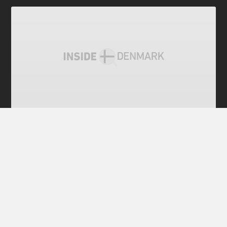
전체 공개
덴마크 '변종 코로나 위험' 1700만 밍크 전
부 살처분한다
덴마크 정부가 덴마크 내 모든 밍크를 살처분하기로 결
정했다. 밍크에 감염된 신종 코로나(코로나19) 바이러
스 변종이 백신을 개발하는데 걸림돌이 될 수 있다고 판
단했기 때문이다. 세계 최대 밍크 모피 생산국인 덴마크
는 밍크 1700만 마리를 사육한다. 덴마크 환경식품부
(Miljø- og Fødevareministeriet)가 11월4일 발표한 소