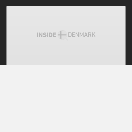
전체 공개
[덴마크어 배우기] 31강 코펜하겐 동물원 2
덴마크어 배우기 31번째 강의입니다. 30강에서 미처
다 보지 못한 코펜하겐동물원(København Zoo)을 마저
둘러봅시다. https://youtu.be/g8jz6kyzDXA 영상에서
만난 동물 펭귄 Pingvin 코끼리 Elefant 코뿔소
Næsehorn 흰코뿔소 Hvide næsehorn 경적 Horn 경
적을 울리다 Dytter 물개 Sæl 곰 Bjørn 염소 Ged 덴마
크어 배우기