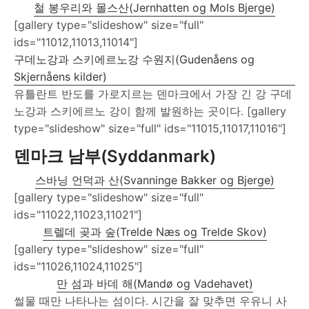
철 봉우리와 몰스산(Jernhatten og Mols Bjerge)
[gallery type="slideshow" size="full"
ids="11012,11013,11014"]
구데노강과 스키에르노강 수원지(Gudenåens og
Skjernåens kilder)
유틀란트 반도를 가로지르는 덴마크에서 가장 긴 강 구데
노강과 스키에르노 강이 함께 발원하는 곳이다. [gallery
type="slideshow" size="full" ids="11015,11017,11016"]
덴마크 남부(Syddanmark)
스바닝 언덕과 산(Svanninge Bakker og Bjerge)
[gallery type="slideshow" size="full"
ids="11022,11023,11021"]
트렐데 곶과 숲(Trelde Næs og Trelde Skov)
[gallery type="slideshow" size="full"
ids="11026,11024,11025"]
만 섬과 바데 해(Mandø og Vadehavet)
썰물 때만 나타나는 섬이다. 시간을 잘 맞추면 우유니 사