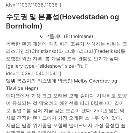
ids="11037,11038,11036"]
수도권 및 본홈섬(Hovedstaden og
Bornholm)
에르톨메네(Ertholmene)
독특한 환경 때문에 각종 희귀 조류가 서식하는 바위섬 크
리스티안쇠(Christiansø)와 크레데리크쇠(Frederiksø)를
포함한 외딴 지역. 봄 가을에 조류 관찰로 인기가 높다.
[gallery type="slideshow" size="full"
ids="11039,11040,11041"]
멜뷔 목초지와 티스빌데 방풍림(Melby Overdrev og
Tisvilde Hegn)
덴마크에서 가장 크고 오래된 모래 숲이다. 사막화로 토양
이 유실되는 걸 막으려고 해안선을 따라 8킬로미터 길이
로 침엽수를 심어 지금 같은 모습이 됐다. 250년 넘는 역
사를 간직한 덴마크에서 가장 오래된 소나무 숲이 있다.
지금은 멸종 위기종을 포함해 덴마크에서 가장 풍성한 숲
생태계를 품은 지역이다. [gallery type="slideshow"