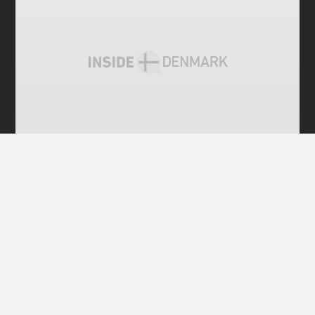
전체 공개
덴마크인 25%는 진통제 먹고 출근한다
덴마크인 네 사람 중 한 명은 일주일에 1회 진통제를 복
용한다는 설문 조사결과가 나왔다. 직장에서 통증을 느
끼기 때문이다. <아비센>이 12월10일 보도한 소식이
다. 시장조사업체 빌케(Wilke)가 실시한 설문조사에서
응답자 4명 중 1명은 일주일에 적어도 1회 진통제를 먹
는다고 답했다. 7명 중 1명은 진통제를
안데르센