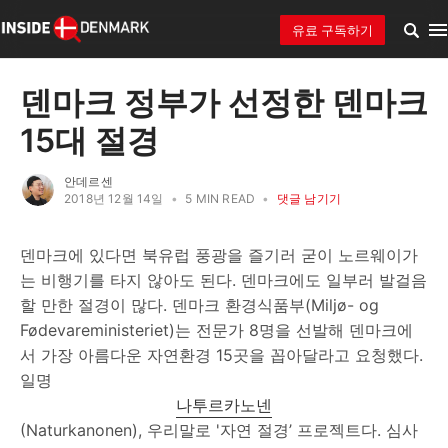
유료 구독하기
덴마크 정부가 선정한 덴마크
15대 절경
안데르센
2018년 12월 14일
•
5 MIN READ
•
댓글 남기기
덴마크에 있다면 북유럽 풍광을 즐기러 굳이 노르웨이가
는 비행기를 타지 않아도 된다. 덴마크에도 일부러 발걸음
할 만한 절경이 많다. 덴마크 환경식품부(Miljø- og
Fødevareministeriet)는 전문가 8명을 선발해 덴마크에
서 가장 아름다운 자연환경 15곳을 꼽아달라고 요청했다.
일명
나투르카노넨
(Naturkanonen), 우리말로 '자연 절경’ 프로젝트다. 심사