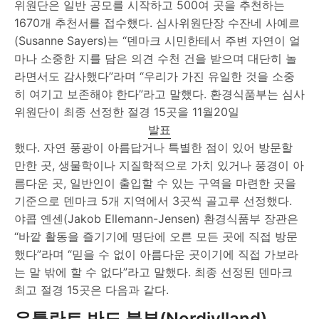
위원단은 일반 공모를 시작하고 500여 곳을 추천하는
1670개 추천서를 접수했다. 심사위원단장 수잔네 사예르
(Susanne Sayers)는 “덴마크 시민한테서 주변 자연이 얼
마나 소중한 지를 담은 의견 수천 건을 받으며 대단히 놀
라면서도 감사했다”라며 “우리가 가진 유일한 것을 소중
히 여기고 보존해야 한다”라고 말했다. 환경식품부는 심사
위원단이 최종 선정한 절경 15곳을 11월20일
발표
했다. 자연 풍광이 아름답거나 특별한 점이 있어 방문할
만한 곳, 생물학이나 지질학적으로 가치 있거나 풍경이 아
름다운 곳, 일반인이 출입할 수 있는 구역을 마련한 곳을
기준으로 덴마크 5개 지역에서 3곳씩 골고루 선정했다.
야콥 옌센(Jakob Ellemann-Jensen) 환경식품부 장관은
“바깥 활동을 즐기기에 명단에 오른 모든 곳에 직접 방문
했다”라며 “믿을 수 없이 아름다운 곳이기에 직접 가보라
는 말 밖에 할 수 없다”라고 말했다. 최종 선정된 덴마크
최고 절경 15곳은 다음과 같다.
유틀란트 반도 북부(Nordjylland)