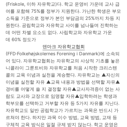
(Friskole, 이하 자유학교)다. 학교 운영비 가운데 교사 급
여를 포함해 75%를 정부가 지원한다. 가난한 학생은 부모
소득을 기준으로 정부가 본인 부담금의 25%까지 차등 지
원한다. 공립학교와 자유학교 사이를 넘나들며 진학하는
데 어떤 차별 요소도 없다. 사립학교와 자유학교 가운
데 60% 정도가
덴마크 자유학교협회
(FFD·Folkehøjskolernes Forening i Danmark)에 소속되
어 있다. 자유학교협회는 자유학교의 사상적 기초를 놓은
니콜라이 그룬트비와 자유학교를 처음 시작한 크리스텐
콜의 교육 이념과 실천을 계승했다. 자유학교는 ▲자신의
이념을 실천할 자유 ▲교육 내용과 방법을 선택할 자유▲
경비를 어떻게 쓸 지 결정할 자유▲교사자격증이 없는 사
람도 교사와 교장으로 임명할 자유▲입학하려는 학생과
학부모를 선택하고 거부할 자유 등 5가지 자유를 지닌다.
자유학교도 일반 공립학교가 가르치는 과목은 반드시 가
르쳐야 한다. 하지만 과목 이수 방법, 교육 방법, 교재 등
구체적 교육 방식은 일절 규제 받지 않는다. 학교 운영은