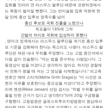
집회를 잇따라 연 라스무스 팔루단 때문에 코펜하겐에서
는 폭동이 벌어질 뻔했다. 그는 반이슬람 집회 덕분에 한
달 만에 총선 입후보 정족수를 넘어
총선 후보로 국회 진출을 노렸으나
득표율이 1.8%에 그쳐
간발의 차이로 국회에 입성하지 못했다
. 덴마크 정계에서는 라스무스 팔루단을 계기로 총선 입후
보 기준을 강화해야 한다는 목소리도 나왔다. 라스무스 팔
루단은 재판 내내 무죄를 주장했다. 그는 고법 증인석에서
다음 같이 진술했다. "저는 법을 준수하는 사람입니다. 그
동영상이 법을 어겼다고 생각하지 않아요. 하지만 경찰에
서 전화가 왔을 때 저는 그 영상을 삭제했습니다." 피고측
변호인 메테 스타게(Mette Grith Stage)는 "이 사건은 표
현의 자유를 보호한다는 중요성을 지녔다"라고 주장했다.
리케 옌센(Rikke Jensen) 선임 검사는 "처벌 수위를 끌어
올릴 만한 근거가 있다고 생각한다"라며 20일 구금형을
구형했다. 고등법원은 글로스트루프지방법원이 원심에서
판단한 14일 구금형을 그대로 인정했다. 이 사건을 공론화