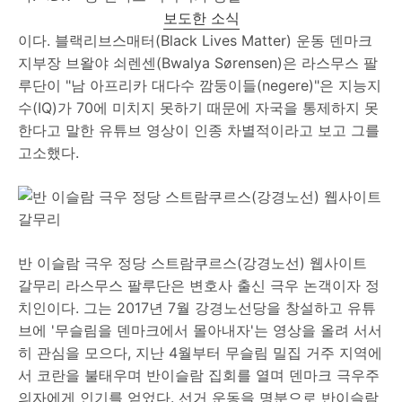
보도한 소식
이다. 블랙리브스매터(Black Lives Matter) 운동 덴마크
지부장 브왈야 쇠렌센(Bwalya Sørensen)은 라스무스 팔
루단이 "남 아프리카 대다수 깜둥이들(negere)"은 지능지
수(IQ)가 70에 미치지 못하기 때문에 자국을 통제하지 못
한다고 말한 유튜브 영상이 인종 차별적이라고 보고 그를
고소했다.
반 이슬람 극우 정당 스트람쿠르스(강경노선) 웹사이트
갈무리 라스무스 팔루단은 변호사 출신 극우 논객이자 정
치인이다. 그는 2017년 7월 강경노선당을 창설하고 유튜
브에 '무슬림을 덴마크에서 몰아내자'는 영상을 올려 서서
히 관심을 모으다, 지난 4월부터 무슬림 밀집 거주 지역에
서 코란을 불태우며 반이슬람 집회를 열며 덴마크 극우주
의자에게 인기를 얻었다. 선거 운동을 명분으로 반이슬람