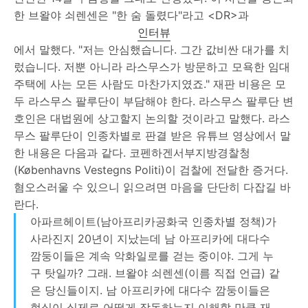
한 브왈야 쇠렌센은 "한 숨 돌렸다"라고 <DR>과
인터뷰
에서 말했다. "저는 안심했습니다. 그간 값비싼 대가를 치
렀습니다. 저뿐 아니라 라스무스가 방문하고 모욕한 임대
주택에 사는 모든 사람도 마찬가지였죠." 재판 비용은 모
두 라스무스 팔루단이 부담해야 한다. 라스무스 팔루단 변
호인은 대법원에 상고할지 논의할 것이라고 말했다. 라스
무스 팔루단이 인종차별로 판결 받은 유튜브 영상에서 말
한 내용은 다음과 같다. 코펜하겐서부지방경찰청
(Københavns Vestegns Politi)이 검찰에 전달한 증거다.
혐오스러울 수 있으니 읽으려면 마음을 단단히 다잡길 바
란다.
아파르헤이트(남아프리카공화국 인종차별 정책)가
사라진지 20년이 지났는데 남 아프리카에 대다수
깜둥이들은 계속 악화일로를 걷는 중이야. 그게 누
구 탓일까? 그래. 브왈야 쇠렌센(이름 직접 언급) 같
은 당신들이지. 남 아프리카에 대다수 깜둥이들은
현실이 실제로 어떻게 작동하는지 이해할 만큼 재