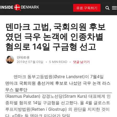
유료 구독하기
덴마크 고법, 국회의원 후보
였던 극우 논객에 인종차별
혐의로 14일 구금형 선고
안데르센
2019년 07월 05일
•
5 MIN READ
•
댓글 남기기
덴마크 동부고등법원(Østre Landsret)이 7월4일
덴마크 국회의원 총선거에 후보로 나섰던 극우 논객 라스
무스 팔루단
(Rasmus Paludan) 강경노선당(Stram Kurs) 대표에게 인
종차별 혐의로 14일 구금형을 선고했다. 올 4월 글로스트
루프지방법원(Retten i Glostrup) 의 판단을 지지한 것이
다. <DR> 등 덴마크 미디어가 당일