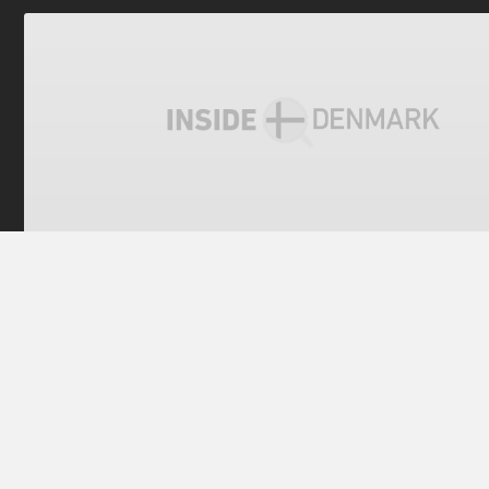
전체 공개
코펜하겐 중앙역 유리 지붕서 남성 1명 떨어져 
7월7일 새벽 5시19분께 24세 남성이 코펜하겐 중앙역(Københ
Hovedbanegård) 지붕에서 3번과 4번 선로 사이 승강장으
숨지는 사고가 생겼다.
https://twitter.com/KobenhavnPoliti/status/1147727740
코펜하겐지방경찰청(Københavns Politi) 레이프 한센(Leif Ha
전과장은 사망자가 유리 판넬로 된 중앙역 지붕 위로 걸으려
깨져 수