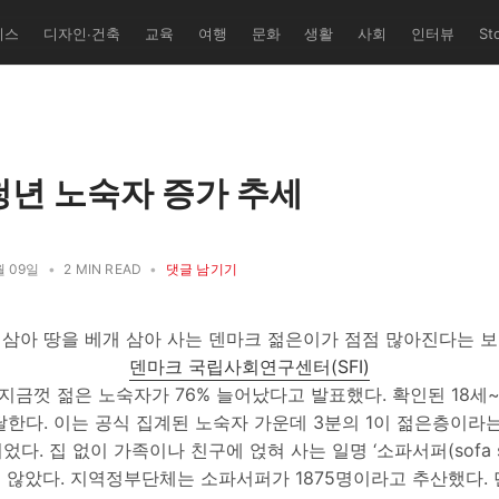
유학교' 퍼
니스
디자인∙건축
교육
여행
문화
생활
사회
인터뷰
St
쌤과 덴마크
 총괄/번역
레 세미
트 다수 기
청년 노숙자 증가 추세
월 09일
•
2 MIN READ
•
댓글 남기기
 삼아 땅을 베개 삼아 사는 덴마크 젊은이가 점점 많아진다는 보
덴마크 국립사회연구센터(SFI)
 지금껏 젊은 노숙자가 76% 늘어났다고 발표했다. 확인된 18세~
 달한다. 이는 공식 집계된 노숙자 가운데 3분의 1이 젊은층이라는 
었다. 집 없이 가족이나 친구에 얹혀 사는 일명 ‘소파서퍼(sofa su
 않았다. 지역정부단체는 소파서퍼가 1875명이라고 추산했다.