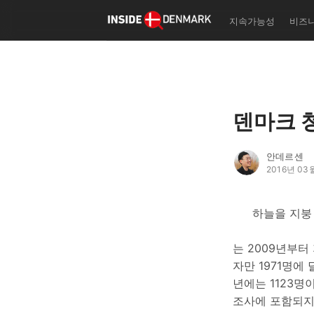
한국형 덴마크 인생학교 '자
지속가능성
비즈
실리테이터
기초 덴마크어 교재 '탄야 
어 첫 걸음 떼기' 출판 사업
덴마크 북클럽/폴케호이스콜
나 등 덴마크 커뮤니티 이벤
획/운영
덴마크 
작성자의 글
더보기
안데르센
2016년 03
하늘을 지붕
는 2009년부터
자만 1971명에
년에는 1123명이
조사에 포함되지