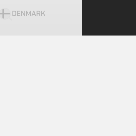
 폭탄 테러 꾸민 혐의로 구
민 혐의로 구속된 것으로 드러났다. <
법원 공청회를 인용해 보도한 소식이
르면 덴마크 법무부는 질랜드 북서부
ndby) 출신 16세 소녀를 지난 1월13일
 학교를 폭파할
N READ