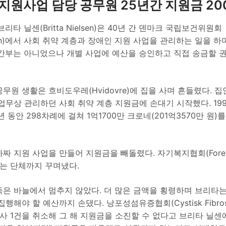
 지원사업 담당 공무원 25년간 지원금 20
리타 닐센(Britta Nielsen)은 40년 간 덴마크 국립보건위원회
relsen)에서 사회 취약 계층과 장애인 지원 사업을 관리하는 일을 
 간부는 아니었으나 개별 사업에 예산을 승인하고 직접 송금할 
무원 생활은 흐비도우레(Hvidovre)에 집을 사며 흔들렸다. 
업무상 관리하던 사회 취약 계층 지원금에 손대기 시작했다. 199
년 동안 298차례에 걸쳐 1억1700만 크로네(201억3570만 원)
가짜 지원 사업을 만들어 지원금을 빼돌렸다. 자기복지협회(Forenin
lp)라는 단체까지 꾸며냈다.
둑은 바늘에서 멈추지 않았다. 더 많은 금액을 횡령하며 브리타는
행해야 할 예산까지 손댔다. 낭포성섬유증협회(Cystisk Fibrose F
 행사 1건을 취소해 그 해 지원금을 소진할 수 없다고 브리타 닐센