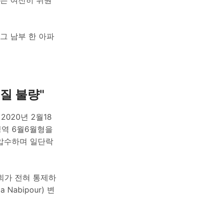
그 남부 한 아파
질 불량"
020년 2월18
 징역 6월6월형을
를 압수하며 일단락
회가 전혀 통제하
abipour) 변