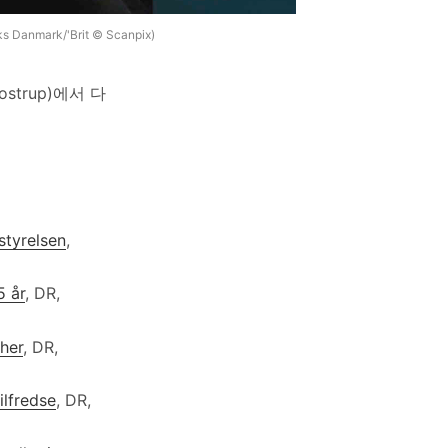
mark/'Brit © Scanpix)
strup)에서 다
styrelsen
,
5 år
, DR,
her
, DR,
ilfredse
, DR,