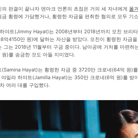
인의 판결이 끝나자 덴마크 언론의 초점은 거의 세 자녀에게
옮
원금 횡령에 가담했거나, 횡령한 자금을 편취한 혐의로 모두 기소
하야트(Jimmy Hayat)는 2008년부터 2018년까지 모친 브
(18억4150만 원)에 달하는 자산을 받았다. 모친이 횡령한 자금
 그는 2018년 11월부터 구금 중이다. 남아공에 거처를 마련하는
만 원)를 송금한 것도 아들 지미였다.
Samina Hayat)는 횡령한 자금 중 3720만 크로네(64억 원)를
 야밀라 하야트(Jamilla Hayat)는 350만 크로네(6억 원)를 
 차 여러 대를 구입했다.