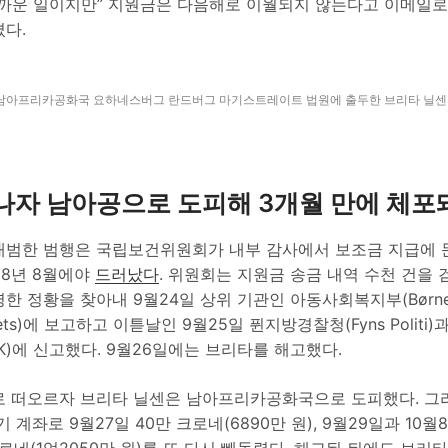
타까운 일이지만” 지원금은 다음해로 이월되지 않는다고 이메일로
겼다.
일 남아프리카공화국 요하네스버그 란드버그 마기스트레이트 법원에 출두한 브리타 닐센 (
나자 남아공으로 도피해 3개월 만에 체포
대범한 범행은 국립보건위원회가 내부 감사에서 보조금 지급에 
18년 8월에야
드러났다
. 위원회는 지원금 송금 내역 수천 건을 
한 정황을 찾아내 9월24일 상위 기관인 아동사회복지부(Børne-
teriets)에 보고하고 이튿날인 9월25일 퓐지방경찰청(Fyns Polit
K)에 신고했다. 9월26일에는 브리타를 해고했다.
로 떠오르자 브리타 닐센은 남아프리카공화국으로 도피했다. 그
 계좌로 9월27일 40만 크로네(6890만 원), 9월29일과 10
크로네(1억2050만 원)를 또 다시 빼돌렸다. 해고된 뒤에도 브리