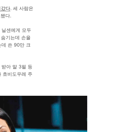
겨갔다
. 세 사람은
됐다.
리타 닐센에게 모두
을 숨기는데 손을
데 쓴 90만 크
 받아 말 3필 등
받아 흐비도우레 주