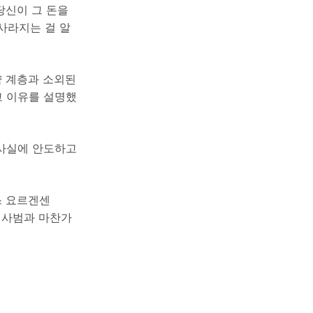
당신이 그 돈을
사라지는 걸 알
약 계층과 소외된
고 이유를 설명했
 사실에 안도하고
스 요르겐센
경제 사범과 마찬가