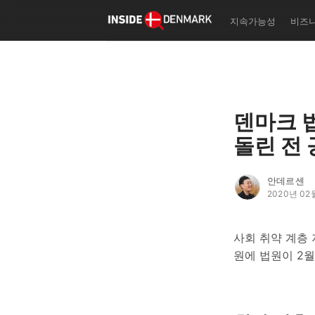
자
지속가능성
비즈
한국형 덴마크 인생학교 '자
실리테이터
기초 덴마크어 교재 '탄야 
어 첫 걸음 떼기' 출판 사업
덴마크 북클럽/폴케호이스콜
나 등 덴마크 커뮤니티 이벤
덴마크 법
획/운영
돌린 전 
작성자의 글
더보기
안데르센
2020년 02
사회 취약 계층 
원에 법원이 2월