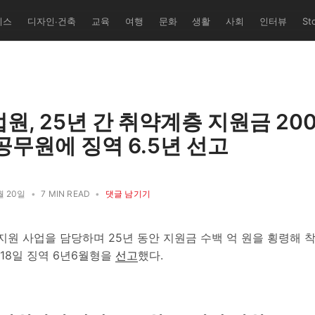
니스
디자인∙건축
교육
여행
문화
생활
사회
인터뷰
St
유학교' 퍼
쌤과 덴마크
 총괄/번역
레 세미
트 다수 기
원, 25년 간 취약계층 지원금 20
공무원에 징역 6.5년 선고
월 20일
•
7 MIN READ
•
댓글 남기기
지원 사업을 담당하며 25년 동안 지원금 수백 억 원을 횡령해 
18일 징역 6년6월형을
선고
했다.