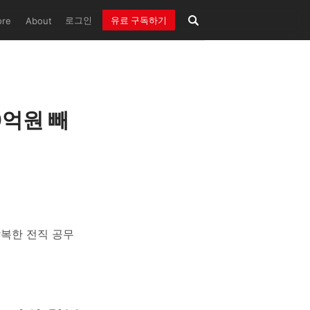
로그인
유료 구독하기
ore
About
0억원 빼
착복한 전직 공무