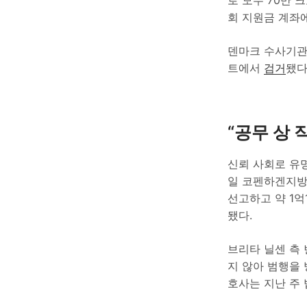
회 지원금 계좌에
덴마크 수사기관
트에서
검거
됐다
“공무 상 
신뢰 사회로 유명
일 코펜하겐지방법
선고하고 약 1억
됐다.
브리타 닐센 측
지 않아 범행을 
호사는 지난 주