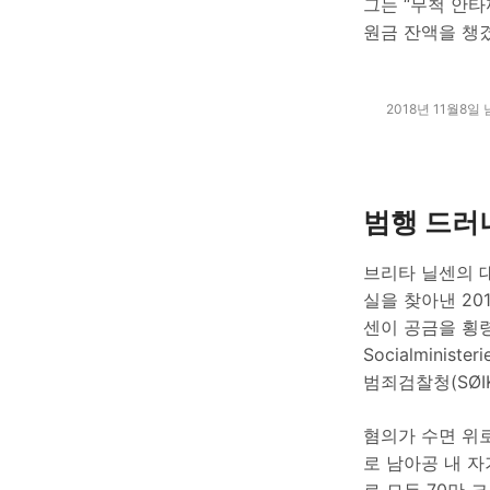
그는 “무척 안
원금 잔액을 챙
2018년 11월8
범행 드러
브리타 닐센의 
실을 찾아낸 20
센이 공금을 횡령
Socialminis
범죄검찰청(SØI
혐의가 수면 위
로 남아공 내 자기
로 모두 70만 