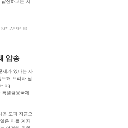
 답신하고는 지
사진: AP 재인용)
돼 압송
문제가 있다는 사
검토해 브리타 닐
 og
i)과 특별금융국제
리곤 도피 자금으
월8일은 아들 계좌
타는 여전히 위원