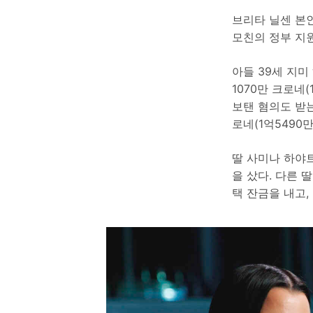
브리타 닐센 본
모친의 정부 지
아들 39세 지미 
1070만 크로네
보탠 혐의도 받는
로네(1억5490
딸 사미나 하야트(
을 샀다. 다른 딸
택 잔금을 내고,