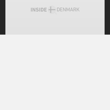
전체 공개
덴마크인 절반 "담배 피우는 시간은 근무시
간에서 빼야"
덴마크인 절반 가까이는 담배 피우는 시간을 근무시간
에서 빼야 한다고 생각했다. 덴마크 미디어 <아비센>
(Avisen)은 시장조사업체 빌케(Wilke)에 의뢰해 지난
5~6월 18세 이상 덴마크인 1020명에게 "담배 피우는
시간도 근무시간으로 쳐야 하나(임금을 줘야 하나)"라
고 묻고 설문결과를 7월7일 보도했다. 응답자
안데르센
2017년 10월 25일
•
3 MIN READ