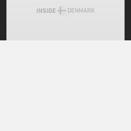
전체 공개
코펜하겐, 유럽 출신 이민자가 살기 가장 좋
은 도시 선정
덴마크 코펜하겐이 유럽인이 살기 가장 좋은 도시로 평
가받았다. 국제 인력알선 업체 ECA인터내셔널(ECA
International)은 2월13일 발표한 유럽 이민자가 살기
가장 좋은 장소 20선(Top 20 most liveable locations
for European expatriates) 목록에서 지난해와 마찬가
지로 코펜하겐을 스위스 수도 베른(Bern)과 공동 1위로
꼽았다.
안데르센
2019년 02월 26일
•
2 MIN READ