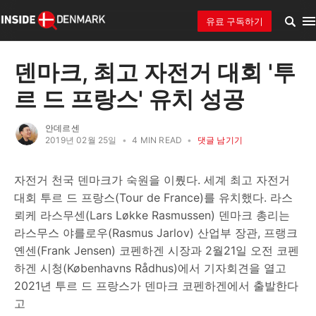
유료 구독하기
덴마크, 최고 자전거 대회 '투
르 드 프랑스' 유치 성공
안데르센
2019년 02월 25일
•
4 MIN READ
•
댓글 남기기
자전거 천국 덴마크가 숙원을 이뤘다. 세계 최고 자전거
대회 투르 드 프랑스(Tour de France)를 유치했다. 라스
뢰케 라스무센(Lars Løkke Rasmussen) 덴마크 총리는
라스무스 야를로우(Rasmus Jarlov) 산업부 장관, 프랭크
옌센(Frank Jensen) 코펜하겐 시장과 2월21일 오전 코펜
하겐 시청(Københavns Rådhus)에서 기자회견을 열고
2021년 투르 드 프랑스가 덴마크 코펜하겐에서 출발한다
고