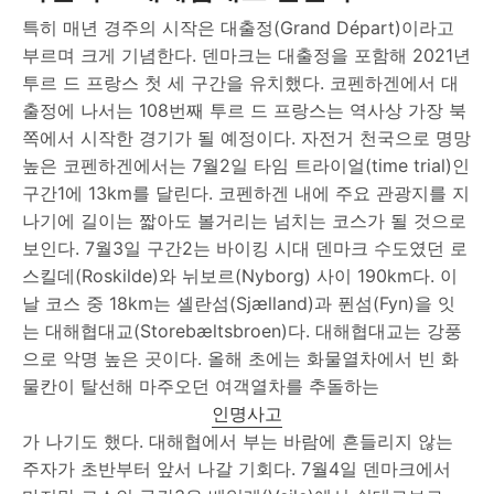
특히 매년 경주의 시작은 대출정(Grand Départ)이라고
부르며 크게 기념한다. 덴마크는 대출정을 포함해 2021년
투르 드 프랑스 첫 세 구간을 유치했다. 코펜하겐에서 대
출정에 나서는 108번째 투르 드 프랑스는 역사상 가장 북
쪽에서 시작한 경기가 될 예정이다. 자전거 천국으로 명망
높은 코펜하겐에서는 7월2일 타임 트라이얼(time trial)인
구간1에 13km를 달린다. 코펜하겐 내에 주요 관광지를 지
나기에 길이는 짧아도 볼거리는 넘치는 코스가 될 것으로
보인다. 7월3일 구간2는 바이킹 시대 덴마크 수도였던 로
스킬데(Roskilde)와 뉘보르(Nyborg) 사이 190km다. 이
날 코스 중 18km는 셸란섬(Sjælland)과 퓐섬(Fyn)을 잇
는 대해협대교(Storebæltsbroen)다. 대해협대교는 강풍
으로 악명 높은 곳이다. 올해 초에는 화물열차에서 빈 화
물칸이 탈선해 마주오던 여객열차를 추돌하는
인명사고
가 나기도 했다. 대해협에서 부는 바람에 흔들리지 않는
주자가 초반부터 앞서 나갈 기회다. 7월4일 덴마크에서