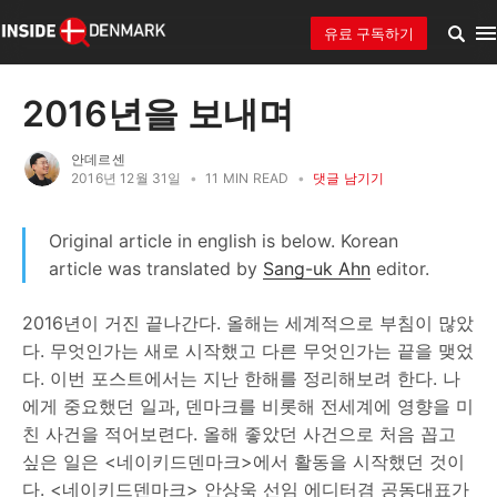
유료 구독하기
2016년을 보내며
안데르센
2016년 12월 31일
•
11 MIN READ
•
댓글 남기기
Original article in english is below. Korean
article was translated by
Sang-uk Ahn
editor.
2016년이 거진 끝나간다. 올해는 세계적으로 부침이 많았
다. 무엇인가는 새로 시작했고 다른 무엇인가는 끝을 맺었
다. 이번 포스트에서는 지난 한해를 정리해보려 한다. 나
에게 중요했던 일과, 덴마크를 비롯해 전세계에 영향을 미
친 사건을 적어보련다. 올해 좋았던 사건으로 처음 꼽고
싶은 일은 <네이키드덴마크>에서 활동을 시작했던 것이
다. <네이키드덴마크> 안상욱 선임 에디터겸 공동대표가