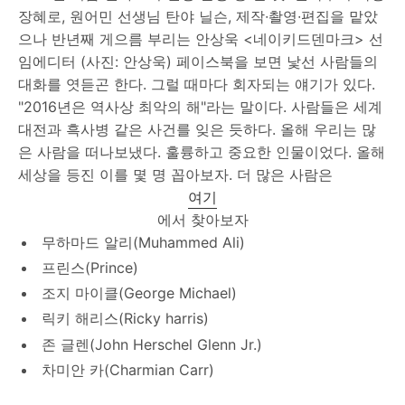
장혜로, 원어민 선생님 탄야 닐슨, 제작∙촬영∙편집을 맡았
으나 반년째 게으름 부리는 안상욱 <네이키드덴마크> 선
임에디터 (사진: 안상욱) 페이스북을 보면 낯선 사람들의
대화를 엿듣곤 한다. 그럴 때마다 회자되는 얘기가 있다.
"2016년은 역사상 최악의 해"라는 말이다. 사람들은 세계
대전과 흑사병 같은 사건를 잊은 듯하다. 올해 우리는 많
은 사람을 떠나보냈다. 훌륭하고 중요한 인물이었다. 올해
세상을 등진 이를 몇 명 꼽아보자. 더 많은 사람은
여기
에서 찾아보자
무하마드 알리(Muhammed Ali)
프린스(Prince)
조지 마이클(George Michael)
릭키 해리스(Ricky harris)
존 글렌(John Herschel Glenn Jr.)
차미안 카(Charmian Carr)