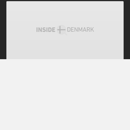
전체 공개
덴마크 대중교통 이용 '꿀팁'
Original article in english is below. Korean article
was translated by Sang-uk Ahn editor. 하릴 없이 열
차나 버스를 기다리며 어서 오길 기도하지 않나. 덴마크
는 한층 더 심하다. 덴마크 대중교통 체계는 혼란스럽
다. 새로온 사람이나 오래 산 사람이나 심지어 덴마크인
마저도 마찬가지다. 덴마크 대중교통 체계를 이해하려
면 꼼수를