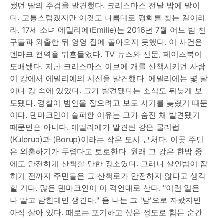
됐던 딸의 주검을 발견했다. 크리스마스 전날 밤에 말이
다. 고통스럽겠지만 이것도 나름대로 평화를 찾는 길이리
라. 17세 소녀 에밀리에(Emilie)는 2016년 7월 어느 밤 친
구들과 외출한 뒤 영영 집에 돌아오지 못했다. 이 사건은
덴마크 전역을 뒤흔들었다. TV 뉴스와 신문, 페이스북이
도배됐다. 지난 크리스마스 이브에 개를 산책시키던 사람
이 강에서 에밀리에의 시신을 발견했다. 에밀리에는 몇 달
이나 강 속에 있었다. 그가 발견됐다는 소식도 뒤늦게 보
도됐다. 경찰이 범인을 잡으려고 보도 시기를 늦췄기 때문
이다. 덴마크인이 슬퍼한 이유는 그가 숨진 채 발견됐기
때문만은 아니다. 에밀리에가 발견된 강은 쿨러럽
(Kulerup)과 (Borup)이라는 작은 도시 근처다. 이곳 주민
은 외출하기가 두렵다고 토로한다. 원래 그 강은 한밤 중
에도 안전하게 산책할 만한 장소였다. 그러나 살인범이 잡
히기 전까지 주민들은 그 산책로가 안전하지 않다고 생각
할 거다. 많은 덴마크인이 이 격언대로 산다. "이런 일은
나 말고 남한테만 생긴다." 음 나는 그 '남'으로 자랐지만
아직 살아 있다. 때로는 포기하고 싶은 정도로 힘든 순간