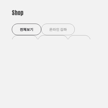
Shop
전체보기
온라인 강좌
이벤트
디지털 북
기타
이벤트
이벤트
[덴마크 살롱] 덴마크 맥
망원동 라이터스 클럽 [3
[덴
주 마시며 덴마크 영화
월4일]
위치
'코펜하겐 러브 스토리'
무료 회원 할인가
25,000원
무료 회원 할인가
30,000원
무료 
보기 BYOB
유료 회원 할인가
15,000원
유료 회원 할인가
20,000원
유료 