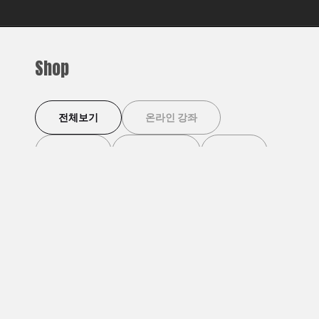
Shop
전체보기
온라인 강좌
이벤트
디지털 북
기타
이벤트
이벤트
[덴마크 살롱] 덴마크 맥
망원동 라이터스 클럽 [3
[덴
주 마시며 덴마크 영화
월4일]
위치
'코펜하겐 러브 스토리'
무료 회원 할인가
25,000원
무료 회원 할인가
30,000원
무료 