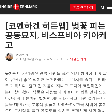
유료 구독하기
[코펜하겐 히든맵] 벚꽃 피는
공동묘지, 비스프비아 키아케
고
안데르센
2016년 04월 22일
•
4 MIN READ
•
댓글 남기기
옷차림이 가벼워진 만큼 사람들 표정 역시 밝아졌다. 햇살
이 유난히 좋은 날이면 노천카페는 브런치를 즐기는 인파
로 가득하다. 춥고 긴 겨울이 지나고 드디어 코펜하겐에
봄이 찾아왔다. 식물은 사람보다 계절이 바뀜을 먼저 느낀
다. 땅 위에 쏟아진 별처럼 개나리가 피고 나면 설레는 마
음을 대변하듯 분홍색 벚꽃이 나타난다. 한국 사람이 봄이
오면 도시락을 들고 윤중로를 향하듯 코펜하겐 시민 역시