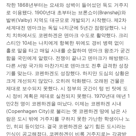
작한 1868년부터는 요새와 성벽이 들어섰던 둑도 거주지
로 이용됐다. 1900년대 초부터는 브론쇼이(Brønshøj)와
발뷔(Valby) 지역도 대규모로 개발되기 시작했다. 제2차
세계대전 덴마크는 독일 나치군에 5년간 점령당했다. 나
치 치하에서도 코펜하겐은 덴마크 수도로 활약했다. 크리
스티안 10세는 나치에게 항복한 뒤에도 경비 병력 없이
홀로 말을 타고 매일 시내를 순찰하며 덴마크 왕조가 굳건
함을 국민에게 알렸다. 전쟁이 끝나고 덴마크가 해방됐다.
다른 서방 국가와 마찬가지로 덴마크도 전후 급격한 성장
기를 맞는다. 코펜하겐도 성장했다. 하지만 도심의 상황은
크게 개선되지 않았다. 오히려 악화됐다. 오래된 건물은
제대로 보수되지 못했다. 시 정부의 곳간이 텅 빈 탓에 도
시 정비 계획은 제대로 실천되지 못했다. 1970년대 매년 1
만2천 명이 코펜하겐을 떠났다. 이제는 코펜하겐 시내
(Copenhagen City)로 불리는 옛 코펜하겐 땅에 남은 사
람은 도시 밖에 거주지를 구하지 못한 가난한 학생이나 노
인, 히피 등이었다. 결국 코펜하겐은 살기 힘든 도시라는
인식이 공고해졌다. 코펜하겐이 비록 거주지로는 각광받