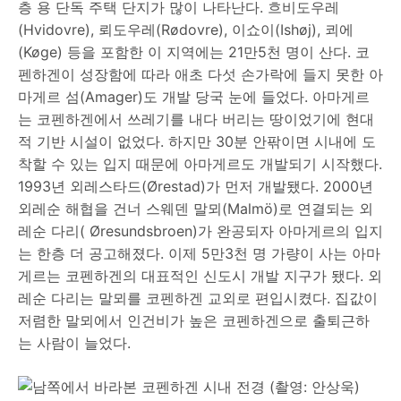
층 용 단독 주택 단지가 많이 나타난다. 흐비도우레
(Hvidovre), 뢰도우레(Rødovre), 이쇼이(Ishøj), 쾨에
(Køge) 등을 포함한 이 지역에는 21만5천 명이 산다. 코
펜하겐이 성장함에 따라 애초 다섯 손가락에 들지 못한 아
마게르 섬(Amager)도 개발 당국 눈에 들었다. 아마게르
는 코펜하겐에서 쓰레기를 내다 버리는 땅이었기에 현대
적 기반 시설이 없었다. 하지만 30분 안팎이면 시내에 도
착할 수 있는 입지 때문에 아마게르도 개발되기 시작했다.
1993년 외레스타드(Ørestad)가 먼저 개발됐다. 2000년
외레순 해협을 건너 스웨덴 말뫼(Malmö)로 연결되는 외
레순 다리( Øresundsbroen)가 완공되자 아마게르의 입지
는 한층 더 공고해졌다. 이제 5만3천 명 가량이 사는 아마
게르는 코펜하겐의 대표적인 신도시 개발 지구가 됐다. 외
레순 다리는 말뫼를 코펜하겐 교외로 편입시켰다. 집값이
저렴한 말뫼에서 인건비가 높은 코펜하겐으로 출퇴근하
는 사람이 늘었다.