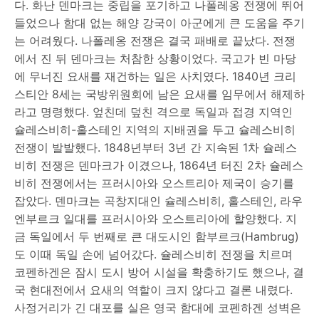
다. 화난 덴마크는 중립을 포기하고 나폴레옹 전쟁에 뛰어
들었으나 함대 없는 해양 강국이 아군에게 큰 도움을 주기
는 어려웠다. 나폴레옹 전쟁은 결국 패배로 끝났다. 전쟁
에서 진 뒤 덴마크는 처참한 상황이었다. 국고가 빈 마당
에 무너진 요새를 재건하는 일은 사치였다. 1840년 크리
스티안 8세는 국방위원회에 남은 요새를 임무에서 해제하
라고 명령했다. 엎친데 덮친 격으로 독일과 접경 지역인
슐레스비히-홀스테인 지역의 지배권을 두고 슐레스비히
전쟁이 발발했다. 1848년부터 3년 간 지속된 1차 슐레스
비히 전쟁은 덴마크가 이겼으나, 1864년 터진 2차 슐레스
비히 전쟁에서는 프러시아와 오스트리아 제국이 승기를
잡았다. 덴마크는 곡창지대인 슐레스비히, 홀스테인, 라우
엔부르크 일대를 프러시아와 오스트리아에 할양했다. 지
금 독일에서 두 번째로 큰 대도시인 함부르크(Hambrug)
도 이때 독일 손에 넘어갔다. 슐레스비히 전쟁을 치르며
코펜하겐은 잠시 도시 방어 시설을 확충하기도 했으나, 결
국 현대전에서 요새의 역할이 크지 않다고 결론 내렸다.
사정거리가 긴 대포를 실은 영국 함대에 코펜하겐 성벽은