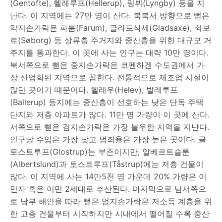
(Gentofte), 헬레루프(Hellerup), 링뷔(Lyngby) 등을 지
난다. 이 지역에는 27만 명이 산다. 북북서 방향으로 뻗은
약지손가락은 파룸(Farum), 글라드삭세(Gladsaxe), 쇠보
르(Søborg) 등 상류층 주거지와 중산층을 위한 대규모 거
주지를 통과한다. 이 곳에 사는 인구는 대략 10만 명이다.
북서쪽으로 뻗은 중지손가락은 코펜하겐 수도권에서 가
장 산업화된 지역으로 꼽힌다. 전통적으로 제조업 시설이
많던 곳이기 때문이다. 헬레우(Helev), 발레루프
(Ballerup) 등지에는 중산층이 선호하는 낮은 단독 주택
단지와 저층 아파트가 많다. 11만 명 가량이 이 곳에 산다.
서쪽으로 뻗은 검지손가락은 가장 불우한 지역을 지난다.
인구당 수입은 가장 낮고 범죄율은 가장 높은 곳이다. 글
로스트루프(Glostrup)는 부촌이지만, 알베르트슬룬
(Albertslund)과 토스트루프(Tåstrup)에는 저층 건물이
많다. 이 지역에 사는 14만5천 명 가운데 20% 가량은 이
민자 혹은 이민 2세대로 추산된다. 마지막으로 남서쪽으
로 남부 해안을 따라 뻗은 엄지손가락은 저소득 계층을 위
한 고층 건물부터 시작하지만 시내에서 떨어질 수록 중산