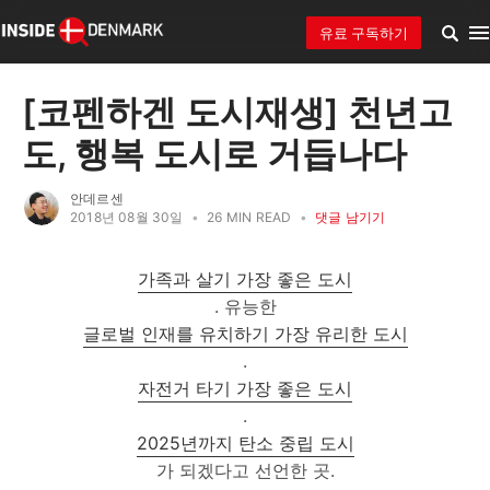
유료 구독하기
[코펜하겐 도시재생] 천년고
도, 행복 도시로 거듭나다
안데르센
2018년 08월 30일
•
26 MIN READ
•
댓글 남기기
가족과 살기 가장 좋은 도시
. 유능한
글로벌 인재를 유치하기 가장 유리한 도시
.
자전거 타기 가장 좋은 도시
.
2025년까지 탄소 중립 도시
가 되겠다고 선언한 곳.