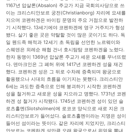
1167년 압살론(Absalon) 주교가 지금 국회의사당으로 쓰
이는 크리스티안보르 궁전(Christianborg) 자리에 요새를
지으며 코펜하겐은 바이킹 문명의 주요 거점으로 발전하
기 시작했다. 13세기에야 코펜하겐에 영구 거주지가 형성
됐다. 살기 좋은 곳은 약탈할 것이 많은 곳이기도 하다. 독
일 웬드족 해적과 12세기 초 독립을 선언한 노르웨이와
스웨덴은 외레순 해협 건너 호시탐탐 코펜하겐을 노렸다.
한자 동맹이 1369년 압살론 주교가 세운 요새를 무너뜨렸
다. 덴마크인은 그 폐허 위에 1417년 코펜하겐 성을 재건
했다. 코펜하겐 성은 그 뒤로 수차례 증축되며 왕궁으로
활용됐으나 시대의 흐름을 이기지는 못했다. 크리스티안
6세는 과도한 증축으로 인해 붕괴하기 시작한 코펜하겐
성을 철거하고 새로운 성을 지으라고 명했다. 1731년 코펜
하겐 성 철거가 시작됐다. 1745년 코펜하겐 성이 있던 슬
로츠홀멘(Slotsholmen)에 로코코 양식으로 새로 지은 크
리스티안보르가 들어섰다. 슬로츠홀멘이라는 지명은 성이
들어선 섬이라는 뜻이다. 같은 자리에 지었지만, 크리스티
안보르는 코펜하겐 성만큼 오래 왕궁으로서 위엄을 뽐내