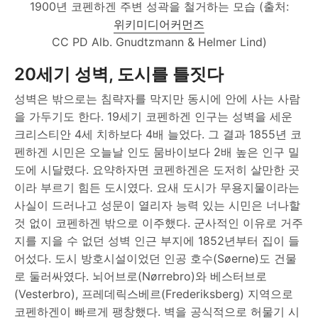
1900년 코펜하겐 주변 성곽을 철거하는 모습 (출처:
위키미디어커먼즈
CC PD Alb. Gnudtzmann & Helmer Lind)
20세기 성벽, 도시를 틀짓다
성벽은 밖으로는 침략자를 막지만 동시에 안에 사는 사람
을 가두기도 한다. 19세기 코펜하겐 인구는 성벽을 세운
크리스티안 4세 치하보다 4배 늘었다. 그 결과 1855년 코
펜하겐 시민은 오늘날 인도 뭄바이보다 2배 높은 인구 밀
도에 시달렸다. 요약하자면 코펜하겐은 도저히 살만한 곳
이라 부르기 힘든 도시였다. 요새 도시가 무용지물이라는
사실이 드러나고 성문이 열리자 능력 있는 시민은 너나할
것 없이 코펜하겐 밖으로 이주했다. 군사적인 이유로 거주
지를 지을 수 없던 성벽 인근 부지에 1852년부터 집이 들
어섰다. 도시 방호시설이었던 인공 호수(Søerne)도 건물
로 둘러싸였다. 뇌어브로(Nørrebro)와 베스터브로
(Vesterbro), 프레데릭스베르(Frederiksberg) 지역으로
코펜하겐이 빠르게 팽창했다. 벽을 공식적으로 허물기 시