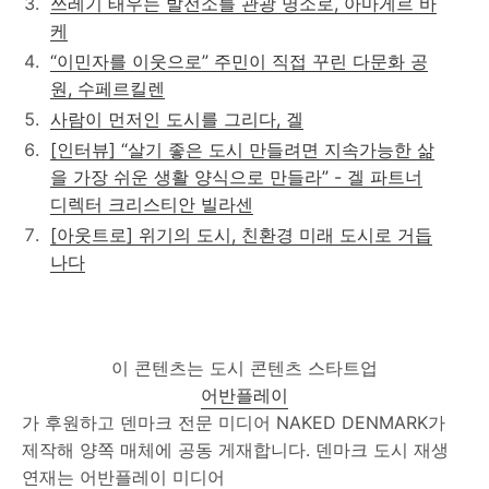
쓰레기 태우는 발전소를 관광 명소로, 아마게르 바
케
“이민자를 이웃으로” 주민이 직접 꾸린 다문화 공
원, 수페르킬렌
사람이 먼저인 도시를 그리다, 겔
[인터뷰] “살기 좋은 도시 만들려면 지속가능한 삶
을 가장 쉬운 생활 양식으로 만들라” - 겔 파트너
디렉터 크리스티안 빌라센
[아웃트로] 위기의 도시, 친환경 미래 도시로 거듭
나다
이 콘텐츠는 도시 콘텐츠 스타트업
어반플레이
가 후원하고 덴마크 전문 미디어 NAKED DENMARK가
제작해 양쪽 매체에 공동 게재합니다. 덴마크 도시 재생
연재는 어반플레이 미디어