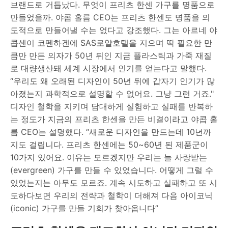
브랜드로 거듭났다. 무엇이 프리츠 한센 가구를 명품으로
만들었을까. 야콥 홀름 CEO는 프리츠 한센도 명품을 의
도적으로 만들어낼 수는 없다고 강조했다. 그는 아르네 야
콥센이 코펜하겐에 SAS로얄호텔을 지으며 딱 필요한 만
큼만 만든 의자가 50년 뒤인 지금 플라스틱과 가죽 재질
로 대량생산돼 세계 시장에서 인기를 얻는다고 말했다.
“우리도 왜 오래된 디자인이 50년 뒤에 갑자기 인기가 많
아졌는지 과학적으로 설명할 수 없어요. 그냥 그런 거죠."
디자인 철학을 지키며 담대하게 실험하고 실패를 반복하
는 정도가 지금의 프리츠 한센을 만든 비결이라고 야콥 홀
름 CEO는 설명했다. “새로운 디자인을 만드는데 10년까
지도 걸립니다. 프리츠 한센에는 50~60년 된 제품군이
10가지 있어요. 이유는 모르겠지만 우리는 늘 사랑받는
(evergreen) 가구를 만들 수 있었습니다. 어떻게 그럴 수
있었는지는 아무도 모르죠. 계속 시도하고 실패하고 또 시
도하다보면 우리의 전략과 철학이 더해져 다음 아이코닉
(iconic) 가구를 만들 기회가 찾아옵니다”