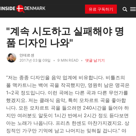
유료 구독하기
"계속 시도하고 실패해야 명
품 디자인 나와"
안데르센
2017년 03월 09일
•
9 MIN READ
•
댓글 남기기
“저는 종종 디자인을 음악 업계에 비유합니다. 비틀즈의
폴 맥카트니는 백여 곡을 작곡했지만, 영원히 남은 명곡은
1~2곡 정도입니다. 이런 곡에는 다른 곡과 다른 무언가를
했겠지요. 저는 클래식 음악, 특히 모차르트 곡을 좋아합
니다. 모든 모차르트 곡을 들으려면 240시간을 들어야 하
지만 여러분도 알듯이 1시간 반에서 2시간 정도 듣다보면
아는 노래가 나옵니다. 프리츠 한센도 마찬가지겠지요. 상
징적인 가구만 기억에 남고 나머지는 잊혀질 겁니다.” 야