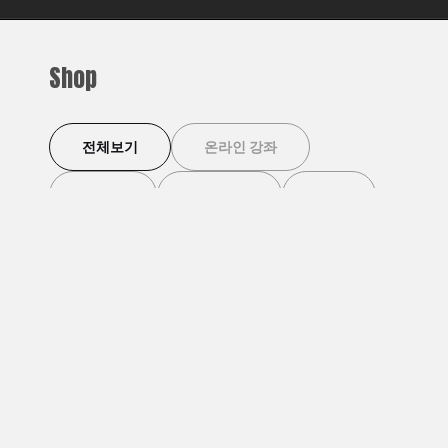
Shop
전체보기
온라인 강좌
이벤트
디지털 북
기타
이벤트
이벤트
[덴마크 살롱] 덴마크 맥
망원동 라이터스 클럽 [3
[덴
주 마시며 덴마크 영화
월4일]
위치
'코펜하겐 러브 스토리'
무료 회원 할인가
25,000원
무료 회원 할인가
30,000원
무료 
보기 BYOB
유료 회원 할인가
15,000원
유료 회원 할인가
20,000원
유료 