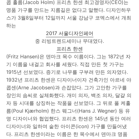
콥 홀름(Jacob Holm) 프리츠 한센 최고경영자(CEO)는
명품 가구를 만드는 지름길은 없다고 말했다. 디자인하우
스가 3월8일부터 12일까지 서울 강남구 코엑스에서 개최
하는
2017 서울디자인페어
중 리빙트렌드세미나 무대였다.
프리츠 한센
(Fritz Hansen)은 덴마크 목수 이름이다. 그는 1872년 자
기 이름을 내걸고 회사를 세웠다. 직접 만든 첫 가구는
1915년 선보였다. 증기로 나무를 구부려 만든 의자였다.
1932년 프리츠 한센은 디자이너이자 건축가인 아르네 야
콥센(Arne Jacobsen)과 손잡았다. 그가 고안한 가구를
장인의 솜씨로 실체화했다. 개미 의자, 백조 의자, 달걀 의
자 등 시대를 상징하는 작품을 선보였다. 그 뒤로 폴 케홀
름(Poul Kjærholm) 한스 웨그너(Hans J. Wegner) 등 유
명 디자이너와 협업했다. 프리츠 한센은 145년 동안 여러
디자이너와 일하며 숱한 아이콘(icon) 가구를 만들어냈
다. 프리츠 한센이라는 이름은 한 목수에서 덴마크 명품