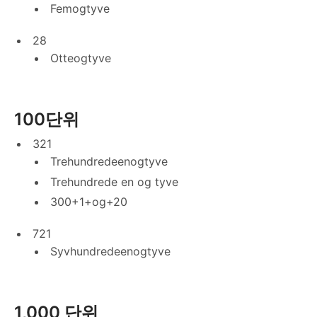
Femogtyve
28
Otteogtyve
100단위
321
Trehundredeenogtyve
Trehundrede en og tyve
300+1+og+20
721
Syvhundredeenogtyve
1,000 단위